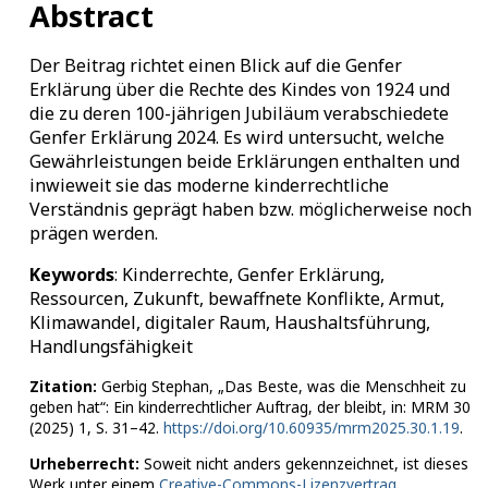
Abstract
Der Beitrag richtet einen Blick auf die Genfer
Erklärung über die Rechte des Kindes von 1924 und
die zu deren 100-jährigen Jubiläum verabschiedete
Genfer Erklärung 2024. Es wird untersucht, welche
Gewährleistungen beide Erklärungen enthalten und
inwieweit sie das moderne kinderrechtliche
Verständnis geprägt haben bzw. möglicherweise noch
prägen werden.
Keywords
:
Kinderrechte
,
Genfer Erklärung
,
Ressourcen
,
Zukunft
,
bewaffnete Konflikte
,
Armut
,
Klimawandel
,
digitaler Raum
,
Haushaltsführung
,
Handlungsfähigkeit
Zitation:
Gerbig Stephan, „Das Beste, was die Menschheit zu
geben hat“: Ein kinderrechtlicher Auftrag, der bleibt, in: MRM 30
(2025) 1, S. 31–42.
https://doi.org/10.60935/mrm2025.30.1.19
.
Urheberrecht:
Soweit nicht anders gekennzeichnet, ist dieses
Werk unter einem
Creative-Commons-Lizenzvertrag