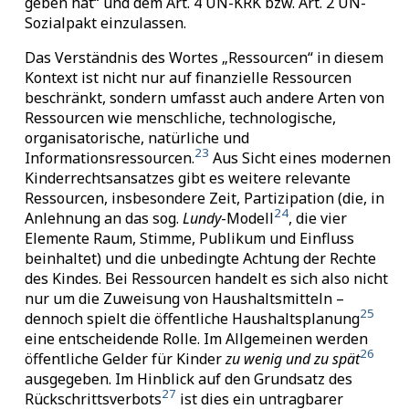
geben hat“ und dem Art. 4 UN-KRK bzw. Art. 2 UN-
Sozialpakt einzulassen.
Das Verständnis des Wortes „Ressourcen“ in diesem
Kontext ist nicht nur auf finanzielle Ressourcen
beschränkt, sondern umfasst auch andere Arten von
Ressourcen wie menschliche, technologische,
organisatorische, natürliche und
23
Informationsressourcen.
Aus Sicht eines modernen
Kinderrechtsansatzes gibt es weitere relevante
Ressourcen, insbesondere Zeit, Partizipation (die, in
24
Anlehnung an das sog.
Lundy
-Modell
, die vier
Elemente Raum, Stimme, Publikum und Einfluss
beinhaltet) und die unbedingte Achtung der Rechte
des Kindes. Bei Ressourcen handelt es sich also nicht
nur um die Zuweisung von Haushaltsmitteln –
25
dennoch spielt die öffentliche Haushaltsplanung
eine entscheidende Rolle. Im Allgemeinen werden
26
öffentliche Gelder für Kinder
zu wenig und zu spät
ausgegeben. Im Hinblick auf den Grundsatz des
27
Rückschrittsverbots
ist dies ein untragbarer